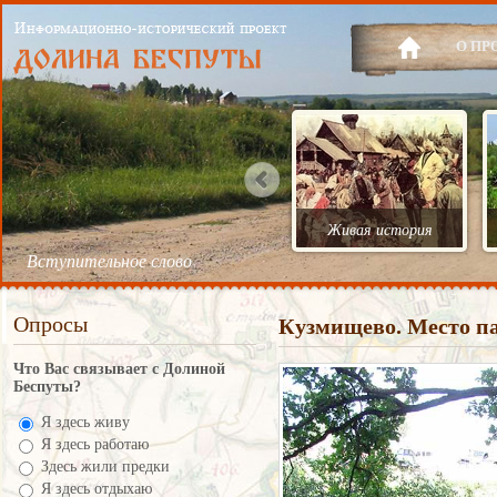
О ПР
Живая история
Вступительное слово
Опросы
Кузмищево. Место па
Что Вас связывает с Долиной
Беспуты?
Я здесь живу
Я здесь работаю
Здесь жили предки
Я здесь отдыхаю