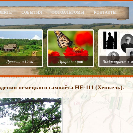
ОЕКТЕ
СОБЫТИЯ
ФОТОАЛЬБОМЫ
КОНТАКТЫ
Деревни и Сёла
Природа края
Выдающиеся зем
дения немецкого самолёта НЕ-111 (Хенкель).