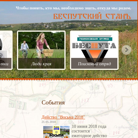
ляки
Люди края
Поисковый отряд
События
Действо "Восьма 2018"
21.05.2018
10 июня 2018 года
состоится
ежегодное действо