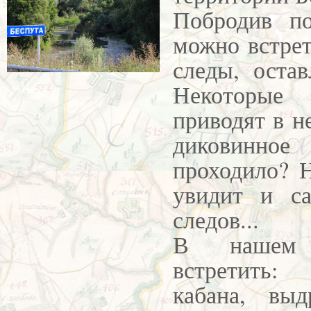
Побродив п
можно встре
следы, оста
Некоторы
приводят в н
диковинное
проходило?
Н
увидит и са
следов...
В нашем
встретить:
кабана, выд