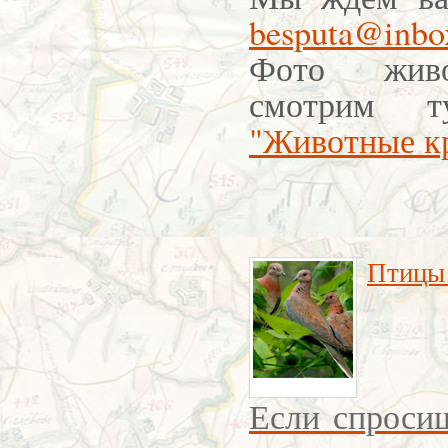
besputa@inbo
Фото жив
смотрим 
"Животные к
Птицы
Если спроси