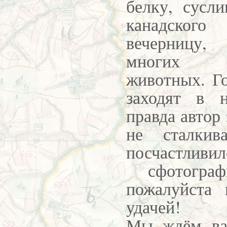
белку, сусли
канадског
вечерницу,
многи
животных.
Г
заходят в 
правда автор
не сталки
посчастливил
сфотографи
пожалуйста 
удачей!
Мы ждём ва