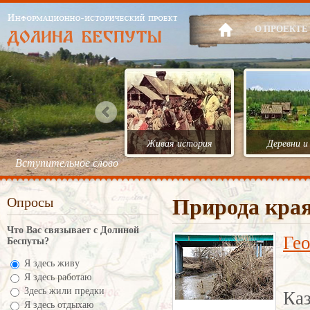
О ПРОЕКТЕ
Живая история
Деревни и
Вступительное слово
Опросы
Природа кра
Что Вас связывает с Долиной
Ге
Беспуты?
Я здесь живу
Я здесь работаю
Каз
Здесь жили предки
Я здесь отдыхаю