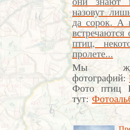
они знают 
назовут лиш
да сорок. А
встречаются 
птиц, неко
пролете...
Мы жд
фотографий:
Фото птиц 
тут:
Фотоаль
Пр