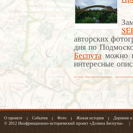
З
SE
авторских фотог
дня по Подмоск
Беспута
можно п
интересные опис
Центр Мебельного Дизайна «Ив
О проекте
События
Фото
Живая история
Деревни и
© 2012 Инофрмационно-исторический проект «Долина Беспуты»