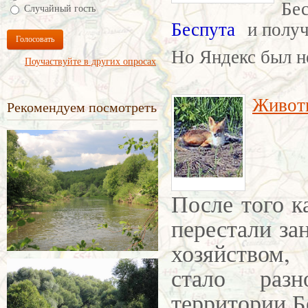
Бес
Случайный гость
Беспута
и получи
Голосовать
Но Яндекс был не
Поучаствуйте в других опросах
Живот
Рекомендуем посмотреть
После того к
перестали за
хозяйством,
стало раз
территории Б