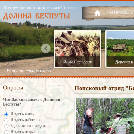
О ПРОЕКТЕ
Живая история
Деревни и
Вступительное слово
Опросы
Поисковый отряд "Б
Что Вас связывает с Долиной
Беспуты?
Я здесь живу
Я здесь работаю
Здесь жили предки
Я здесь отдыхаю