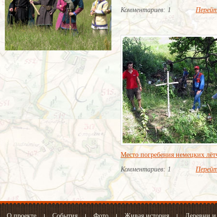
Комментариев: 1
Перей
Место погребения немецких лёт
Комментариев: 1
Перей
О проекте
События
Фото
Живая история
Деревни и