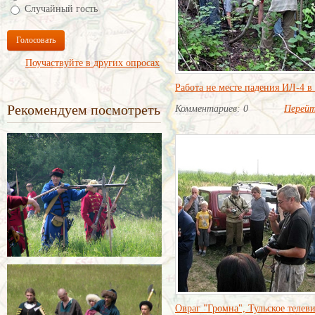
Случайный гость
Голосовать
Поучаствуйте в других опросах
Работа не месте падения ИЛ-4 в 
Рекомендуем посмотреть
Комментариев: 0
Перей
Овраг "Громна", Тульское телев