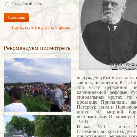
Случайный гость
Голосовать
Поучаствуйте в других опросах
Рекомендуем посмотреть
вынужден уйти в отставку 
так как, по мнению К.П.По
той части церковной ие
кардинальной реформе Ру
синодальных кругах, по с
прозвище Притычкин, да
Петербургским и Новгород
книги «О мирной борь
воспоминания Владимира Саб
1911).
В мае 1911 — июле 191
Стремился воскресить дух 
приостановил решение все