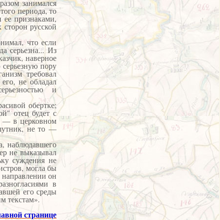
разом занимался
того периода, то
и ее признаками,
 сторон русской
нимал, что если
а серьезна... Из
казчик, наверное
ю серьезную пору
ганизм требовал
 его, не обладал
серьезностью и
расивой обертке;
й" отец будет с
т — в церковном
шутник, не то —
, наблюдавшего
ер не выказывал
ьку суждения не
истров, могла бы
 направлении он
разногласиями в
жавшей его среды
м текстам».
лавной странице