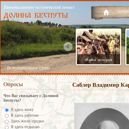
О ПР
Живая история
Вступительное слово
Опросы
Саблер Владимир Ка
Что Вас связывает с Долиной
Беспуты?
Я здесь живу
Я здесь работаю
Здесь жили предки
Я здесь отдыхаю