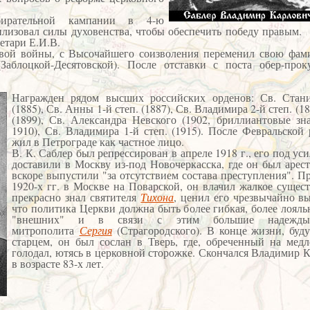
ирательной кампании в 4-ю
билизовал силы духовенства, чтобы обеспечить победу пра
етари Е.И.В.
овой войны, с Высочайшего соизволения переменил свою фа
аблоцкой-Десятовской). После отставки с поста обер-прок
Награжден рядом высших российских орденов: Св. Стани
(1885), Св. Анны 1-й степ. (1887), Св. Владимира 2-й степ. (1
(1899), Св. Александра Невского (1902, бриллиантовые з
1910), Св. Владимира 1-й степ. (1915). После Февральской
жил в Петрограде как частное лицо.
В. К. Саблер был репрессирован в апреле 1918 г., его под у
доставили в Москву из-под Новочеркасска, где он был арес
вскоре выпустили "за отсутствием состава преступления". П
1920-х гг. в Москве на Поварской, он влачил жалкое сущес
прекрасно знал святителя
Тихона
, ценил его чрезвычайно вы
что политика Церкви должна быть более гибкая, более лоял
"внешних" и в связи с этим большие надежды
митрополита
Сергия
(Страгородского). В конце жизни, буд
старцем, он был сослан в Тверь, где, обреченный на мед
голодал, ютясь в церковной сторожке. Скончался Владимир 
в возрасте 83-х лет.