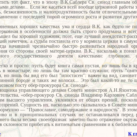
тить тот факт, что в эпоху В.К.Саблера Св. синод главным об
ми делами... Если же касаться всей вообще церковной работы э
сть, безжизненность и малопродуктивность были отличительным
авнении с последней порой огромного роста и развития других
ненных хороших качествах ума и сердца В.К. как будто не по
ерковная в особенности должна быть строго продумана и всегд
вышел бы хороший художник, поэт, еще лучший анекдотист-расс
ий начетчик, а судьба поставила его у кормила церкви в саму
огда начавший чрезвычайно быстро развиваться народный ор
ния со стороны своей матери-церкви. В.К., насколько я понял
ого государственного деятеля качествами: глубиною, 
егко и просто: пусть будет книга самая пустая, но лишь бы в к
ь в монастыре, но лишь бы там красиво служили; пусть "свято
, но лишь бы вид его был "ипостасен": важен на вид, санови
инной бороде и таких же волосах... Это был какой-то не то 
ысоком посту обер-прокурора Св. синода».
ика управляющего делами Совета министров А.Н.Яхонтова
ительства, «обер-прокурор Св. синода Владимир Карлович Сабл
сам высшего управления, уклонялся от общих прений, поскол
оззрений. Сущность их, насколько это сказывалось в Совете мин
ормулою — "Православие, самодержавие и народность". В этом
чиво и в принципиальных случаях не останавливался перед 
 него была весьма своеобразная: заметно было отражение окру
в склонности прибегать к витиеватым сравнениям и к библейски
е
К г