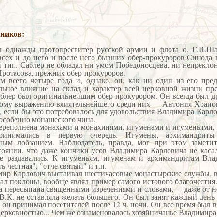
нников:
ды протопресвитер русской армии и флота о. Г.И.Шав
всех и до него и после него бывших обер-прокуроров Синода п
 тип. Саблер не обладал ни умом Победоносцева, ни непреклон
Протасова, прежних обер-прокуроров.
м всего четыре года и, однако, он, как ни один из его пре
льное влияние на склад и характер всей церковной жизни пр
блер был оригинальнейшим обер-прокурором. Он всегда был др
атому выражению влиятельнейшего среди них — Антония Храпов
, если бы это потребовалось для удовольствия Владимира Карл
 особенно монашеского чина.
переполнена монахами и монахинями, игуменами и игуменьями,
ринимались в первую очередь. Игумены, архимандриты
тным лобзанием. Наблюдатель, правда, мог при этом заметит
тоянии, что даже кончики усов Владимира Карловича не касал
 же раздавались. К игуменьям, игуменам и архимандритам Вл
ь честная", "отче святый" и т.п.
ир Карлович выстаивал шестичасовые монастырские службы, в
вал поклоны, вообще являл пример самого истового благочестия. 
ла пересыпана священными изречениями и словами,— даже от не
 В.К. не оставляла желать большего. Он был занят каждый день
о он принимал посетителей после 12 ч. ночи. Он все время был в
 церковностью... Чем же ознаменовалось хозяйничанье Владимира