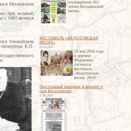
посвящённое 411-
ва в Московском
летию Восьминской
битвы
.
оял при великой
; с 1881 являлся
ФЕСТИВАЛЬ «ФЕДОТОВСКАЯ
ялся ближайшим
ВЕСНА»
-прокурора К.П.
21.05.2016
29 мая 2016 года
Государственного
в деревне
ки.
Фёдоровка
состоится
фестиваль
«Федотовская
весна» 2016!
Престольный праздник и концерт в
селе Богословское
17.05.2016