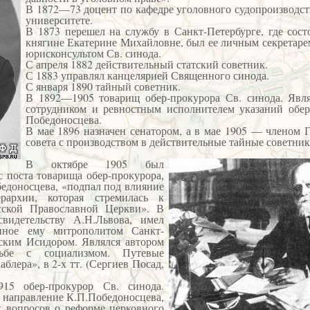
В 1872—73 доцент по кафедре уголовного судопроизводст
университете.
В 1873 перешел на службу в Санкт-Петербурге, где сост
княгине Екатерине Михайловне, был ее личным секретарем
юрисконсультом Св. синода.
С апреля 1882 действительный статский советник.
С 1883 управлял канцелярией Священного синода.
С января 1890 тайный советник.
В 1892—1905 товарищ обер-прокурора Св. синода. Явл
сотрудником и ревностным исполнителем указаний обер
Победоносцева.
В мае 1896 назначен сенатором, а в мае 1905 — членом 
совета с производством в действительные тайные советни
В октябре 1905 был
с поста товарища обер-прокурора,
бедоносцева, «подпал под влияние
рархии, которая стремилась к
сской Православной Церкви». В
видетельству А.Н.Львова, имел
нное ему митрополитом Санкт-
ским Исидором. Являлся автором
бе с социализмом. Путевые
лера», в 2-х тт. (Сергиев Посад,
5 обер-прокурор Св. синода.
и направление К.П.Победоносцева,
х вопросов о реформе церковного