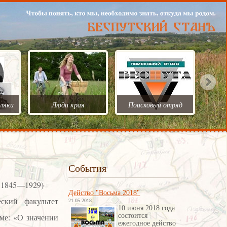
ляки
Люди края
Поисковый отряд
События
1.1845—1929)
Действо "Восьма 2018"
ский факультет
21.05.2018
10 июня 2018 года
ме: «О значении
состоится
ежегодное действо