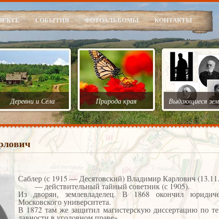
ОЕКТЕ
СОБЫТИЯ
ФОТОАЛЬБОМЫ
КОНТАКТЫ
Деревни и Сёла
Природа края
Выдающиеся зем
рлович
Саблер (с 1915 — Десятовский) Владимир Карлович (13.1
— действительный тайный советник (с 1905).
Из дворян, землевладелец. В 1868 окончил юридиче
Московского университета.
В 1872 там же защитил магистерскую диссертацию по те
давности в уголовном праве».