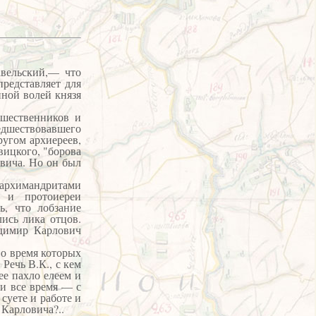
ельский,— что
редставляет для
ной волей князя
дшественников и
едшествовавшего
угом архиереев,
ицкого, "борова
овича. Но он был
 архимандритами
 и протоиереи
ь, что лобзание
ись лика отцов.
адимир Карлович
о время которых
Речь В.К., с кем
е пахло елеем и
 и все время — с
 суете и работе и
 Карловича?..