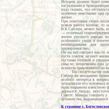
Историк должен будет отме
наградными и бракоразводны
надо сказать, что отстало
особенно заметными при ср
жизни.
При некоторых своих несом
всякая работа вообще, то ц
В.К.Саблера, может быть, 
— отличный старообрядческ
жизни русского народа, к
особенного ухода и попече
необходимыми для крупн
прозорливостью.
Он на все смотрел как-то л
пусть совсем загниет жизн
пустыми головой и сердцем
смысле, непременно при дл
искатель приключений на в
По свидетельству помощн
Саблер на заседаниях прав
особого интереса к вопро
затрагивали его основных в
быть выражена известною ф
держался твердо, неуступ
Совете. Манера говорить у
духовенства, выражавшееся 
К странице с. Богословско