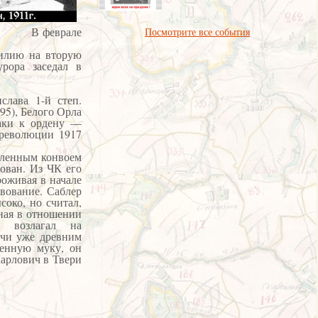
вым. В феврале
Посмотрите все события
милию на вторую
урора заседал в
слава 1-й степ.
895), Белого Орла
наки к ордену —
 революции 1917
силенным конвоем
тован. Из ЧК его
роживая в начале
твование. Саблер
соко, но считал,
ьная в отношении
 возлагал на
учи уже древним
ленную муку, он
Карлович в Твери