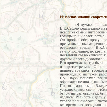
Из воспоминаний совреме
«Я думаю,— писал однаж
В.К.Саблер решительно из 
историка самый интересный
Голицына, ни властностью 
Он пробыл обер-прокуроро
преемников, оказал решите
революции времени. В.К.Са
за что последние, по крыл
поставили бы во епископы"
другом и всего духовного и
Его приемная всегда была 
и протоиереями. Они п
приветствовались троекра
происходило на таком расс
Но... звуки поцелуев все
обращался не иначе, как "мат
Посещая монастыри, Владим
усердно ставил свечи, отби
бы он ни разговаривал, бы
ладаном. Ревность к делу у
утра за полночь: очень част
все время, казалось, дышал