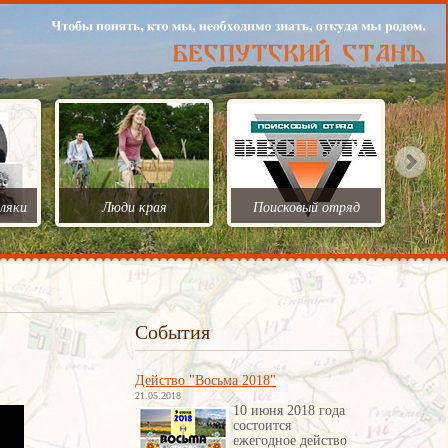
ляки
Люди края
Поисковый отряд
События
Действо "Восьма 2018"
21.05.2018
10 июня 2018 года
состоится
ежегодное действо