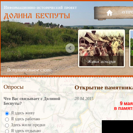
О ПР
Живая история
Вступительное слово
Опросы
Открытие памятника
Что Вас связывает с Долиной
28.04.2015
9 мая
Беспуты?
в памят
Я здесь живу
Я здесь работаю
Здесь жили предки
Я здесь отдыхаю