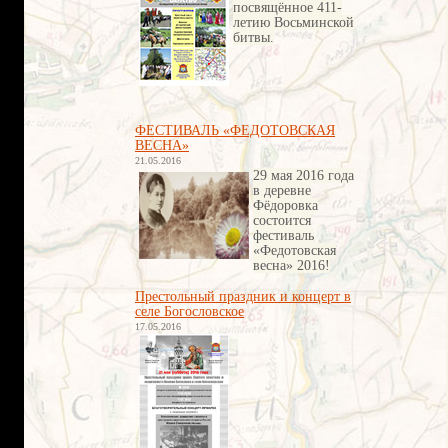
посвящённое 411-
летию Восьминской
битвы
.
ФЕСТИВАЛЬ «ФЕДОТОВСКАЯ
ВЕСНА»
21.05.2016
29 мая 2016 года
в деревне
Фёдоровка
состоится
фестиваль
«Федотовская
весна» 2016!
Престольный праздник и концерт в
селе Богословское
17.05.2016