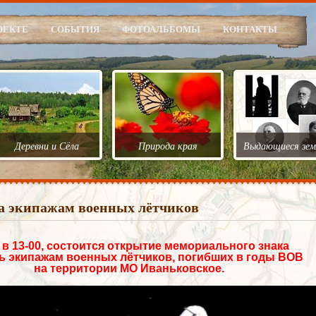
ОЕКТЕ
СОБЫТИЯ
ФОТОАЛЬБОМЫ
КОНТАКТЫ
Деревни и Сёла
Природа края
Выдающиеся зем
 экипажам военных лётчиков
 в 13-00, состоится открытие мемориального знака
ь экипажам военных лётчиков, погибших в годы ВОВ
на территории МО Иваньковское.