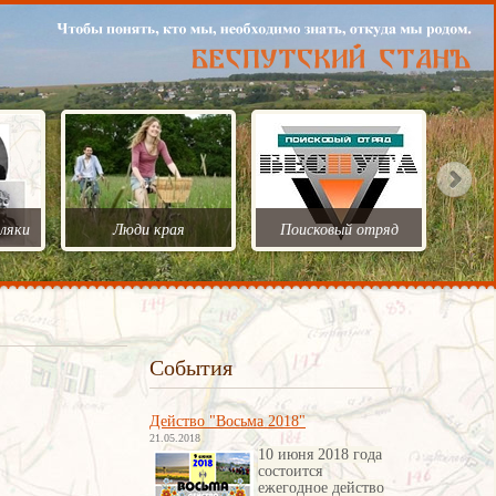
ляки
Люди края
Поисковый отряд
События
Действо "Восьма 2018"
21.05.2018
10 июня 2018 года
состоится
ежегодное действо