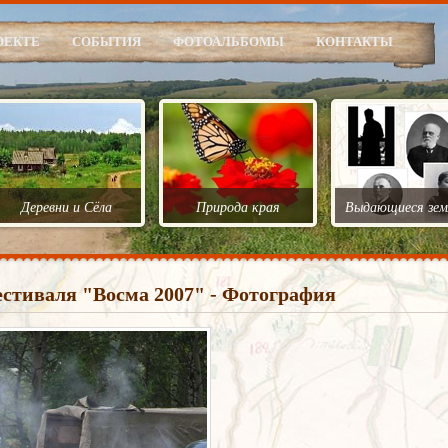
ОЕКТЕ
СОБЫТИЯ
ФОТОАЛЬБОМЫ
КОНТАКТЫ
Деревни и Сёла
Природа края
Выдающиеся зем
естиваля "Восма 2007" - Фотография