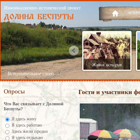
О ПР
Живая история
Вступительное слово
Опросы
Гости и участники ф
Что Вас связывает с Долиной
Беспуты?
Я здесь живу
Я здесь работаю
Здесь жили предки
Я здесь отдыхаю