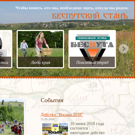
ляки
Люди края
Поисковый отряд
События
Действо "Восьма 2018"
21.05.2018
10 июня 2018 года
состоится
ежегодное действо