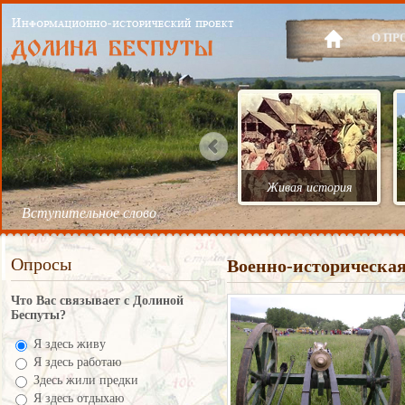
О ПР
Живая история
Вступительное слово
Опросы
Военно-историческая
Что Вас связывает с Долиной
Беспуты?
Я здесь живу
Я здесь работаю
Здесь жили предки
Я здесь отдыхаю