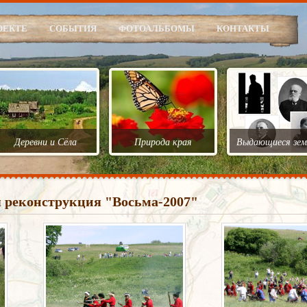
ОЕКТЕ
СОБЫТИЯ
ФОТОАЛЬБОМЫ
КОНТАКТЫ
Деревни и Сёла
Природа края
Выдающиеся зем
 реконструкция "Восьма-2007"