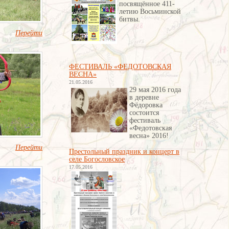
посвящённое 411-
летию Восьминской
битвы
.
Перейти
ФЕСТИВАЛЬ «ФЕДОТОВСКАЯ
ВЕСНА»
21.05.2016
29 мая 2016 года
в деревне
Фёдоровка
состоится
фестиваль
«Федотовская
весна» 2016!
Перейти
Престольный праздник и концерт в
селе Богословское
17.05.2016