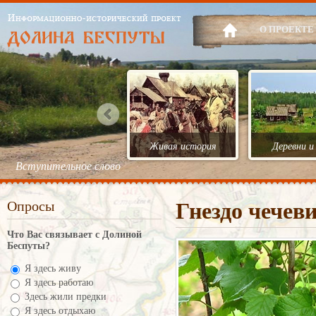
О ПРОЕКТЕ
Живая история
Деревни и
Вступительное слово
Опросы
Гнездо чечев
Что Вас связывает с Долиной
Беспуты?
Я здесь живу
Я здесь работаю
Здесь жили предки
Я здесь отдыхаю