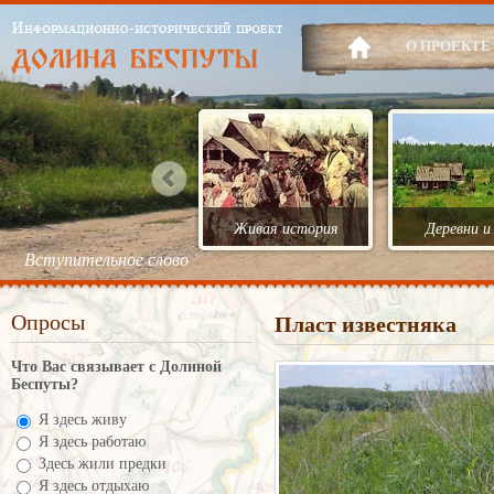
О ПРОЕКТЕ
Живая история
Деревни и
Вступительное слово
Опросы
Пласт известняка
Что Вас связывает с Долиной
Беспуты?
Я здесь живу
Я здесь работаю
Здесь жили предки
Я здесь отдыхаю