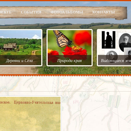
ОЕКТЕ
СОБЫТИЯ
ФОТОАЛЬБОМЫ
КОНТАКТЫ
Деревни и Сёла
Природа края
Выдающиеся зем