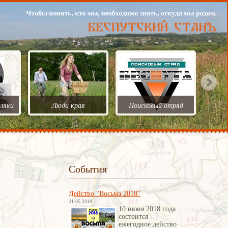
ляки
Люди края
Поисковый отряд
События
Действо "Восьма 2018"
21.05.2018
10 июня 2018 года
состоится
ежегодное действо