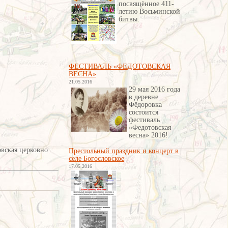
посвящённое 411-
летию Восьминской
битвы
.
ФЕСТИВАЛЬ «ФЕДОТОВСКАЯ
ВЕСНА»
21.05.2016
29 мая 2016 года
в деревне
Фёдоровка
состоится
фестиваль
«Федотовская
весна» 2016!
овская церковно
Престольный праздник и концерт в
селе Богословское
17.05.2016