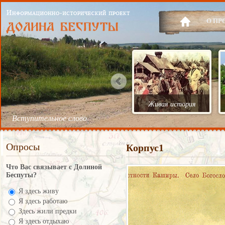
О ПР
Живая история
Вступительное слово
Опросы
Корпус1
Что Вас связывает с Долиной
Беспуты?
Я здесь живу
Я здесь работаю
Здесь жили предки
Я здесь отдыхаю