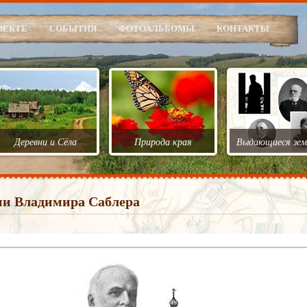
ОЕКТЕ
СОБЫТИЯ
ФОТОАЛЬБОМЫ
КОНТАКТЫ
Деревни и Сёла
Природа края
Выдающиеся зем
ни Владимира Саблера