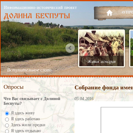
О ПР
Живая история
Вступительное слово
Опросы
Собрание фонда име
Что Вас связывает с Долиной
05.04.2016
Беспуты?
Я здесь живу
Я здесь работаю
Здесь жили предки
Я здесь отдыхаю