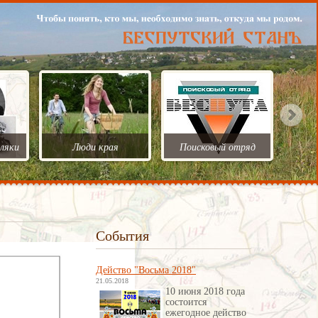
ляки
Люди края
Поисковый отряд
События
Действо "Восьма 2018"
21.05.2018
10 июня 2018 года
состоится
ежегодное действо