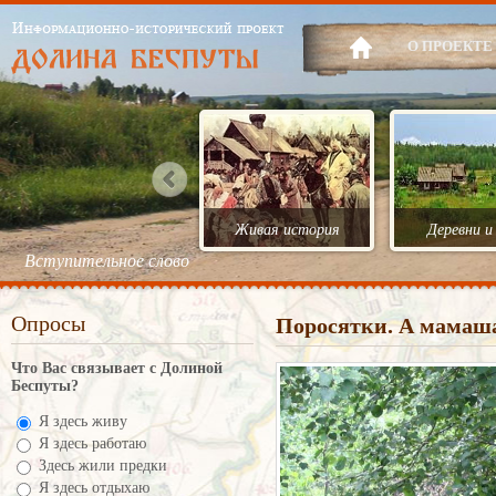
О ПРОЕКТЕ
Живая история
Деревни и
Вступительное слово
Опросы
Поросятки. А мамаша
Что Вас связывает с Долиной
Беспуты?
Я здесь живу
Я здесь работаю
Здесь жили предки
Я здесь отдыхаю