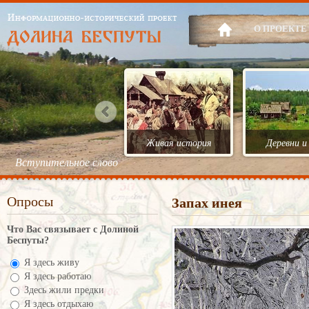
О ПРОЕКТЕ
Живая история
Деревни и
Вступительное слово
Опросы
Запах инея
Что Вас связывает с Долиной
Беспуты?
Я здесь живу
Я здесь работаю
Здесь жили предки
Я здесь отдыхаю