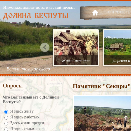
О ПРОЕКТЕ
Живая история
Деревни и
Вступительное слово
Опросы
Памятник "Секиры".
Что Вас связывает с Долиной
Беспуты?
Я здесь живу
Я здесь работаю
Здесь жили предки
Я здесь отдыхаю