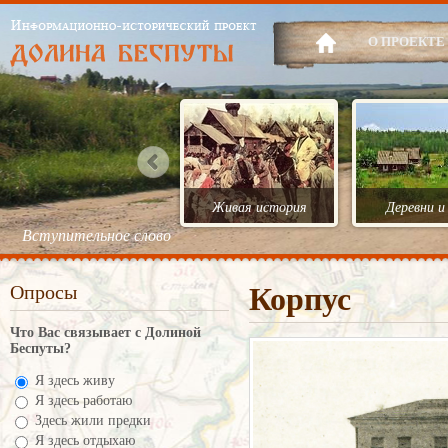
О ПРОЕКТЕ
Живая история
Деревни и
Вступительное слово
Опросы
Корпус
Что Вас связывает с Долиной
Беспуты?
Я здесь живу
Я здесь работаю
Здесь жили предки
Я здесь отдыхаю